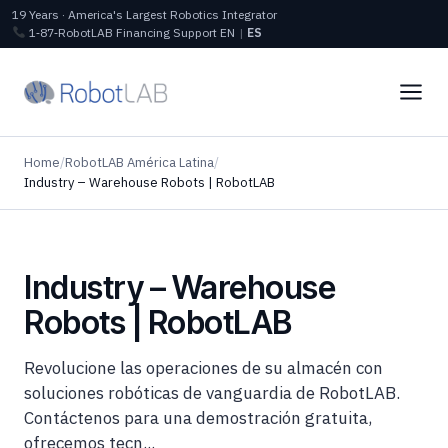
19 Years · America's Largest Robotics Integrator
1‑87‑RobotLAB
Financing
Support
EN
|
ES
Home
/
RobotLAB América Latina
/
Industry – Warehouse Robots | RobotLAB
Industry – Warehouse
Robots | RobotLAB
Revolucione las operaciones de su almacén con
soluciones robóticas de vanguardia de RobotLAB.
Contáctenos para una demostración gratuita,
ofrecemos tecn...