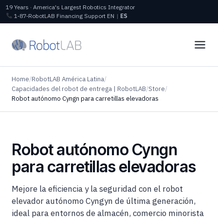
19 Years · America's Largest Robotics Integrator
1‑87‑RobotLAB
Financing
Support
EN
|
ES
Home
/
RobotLAB América Latina
/
Capacidades del robot de entrega | RobotLAB
/
Store
/
Robot autónomo Cyngn para carretillas elevadoras
Robot autónomo Cyngn
para carretillas elevadoras
Mejore la eficiencia y la seguridad con el robot
elevador autónomo Cyngyn de última generación,
ideal para entornos de almacén, comercio minorista