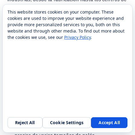
distribución. Al automatizar el transporte de
This website stores cookies on your computer. These
materiales, la carretilla elevadora autónoma no sólo
cookies are used to improve your website experience and
mejora la eficiencia operativa, sino que también crea
provide more personalized services to you, both on this
website and through other media. To find out more about
un entorno de trabajo más seguro para los
the cookies we use, see our
Privacy Policy
.
empleados.
Características
Análisis de dimensiones de paletas en tiempo
real
La carretilla elevadora autónoma Cyngn utiliza
inteligencia artificial y visión por computadora
para detectar y analizar las dimensiones de los
Reject All
Cookie Settings
Accept All
palés en tiempo real, lo que garantiza un manejo