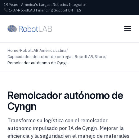
19 Years · America's Largest Robotics Integrator
1‑87‑RobotLAB
Financing
Support
EN
|
ES
Home
/
RobotLAB América Latina
/
Capacidades del robot de entrega | RobotLAB
/
Store
/
Remolcador autónomo de Cyngn
Remolcador autónomo de
Cyngn
Transforme su logística con el remolcador
autónomo impulsado por IA de Cyngn. Mejorar la
eficiencia y la seguridad en el manejo de materiales