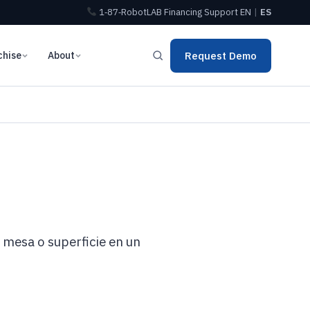
1‑87‑RobotLAB
Financing
Support
EN
|
ES
chise
About
Request Demo
 mesa o superficie en un