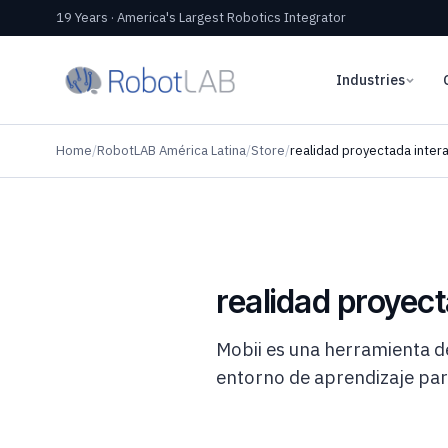
19 Years · America's Largest Robotics Integrator
Industries
Home
/
RobotLAB América Latina
/
Store
/
realidad proyectada intera
realidad proyect
Mobii es una herramienta de
entorno de aprendizaje para