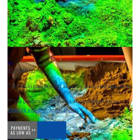
$17.990,00
* El precio puede estar sujeto a aranceles aplicables
** Los precios en América Latina pueden variar.
¡Solicita una cotización ahora!
$377 /mes