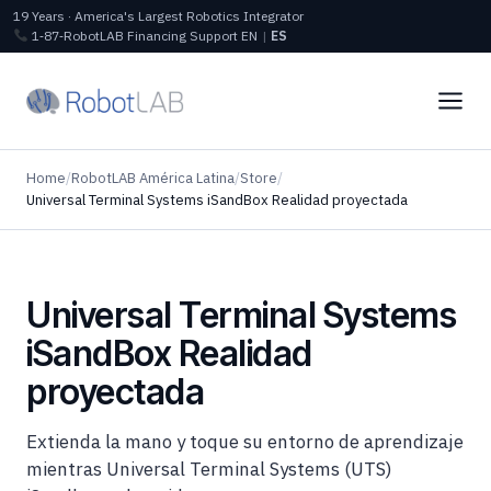
19 Years · America's Largest Robotics Integrator
1‑87‑RobotLAB
Financing
Support
EN
|
ES
Home
/
RobotLAB América Latina
/
Store
/
Universal Terminal Systems iSandBox Realidad proyectada
Universal Terminal Systems
iSandBox Realidad
proyectada
Extienda la mano y toque su entorno de aprendizaje
mientras Universal Terminal Systems (UTS)