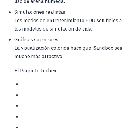
uso de arena húmeda.
Simulaciones realistas
Los modos de entretenimiento EDU son fieles a
los modelos de simulación de vida.
Gráficos superiores
La visualización colorida hace que iSandbox sea
mucho más atractivo.
El Paquete Incluye
1 iSandBox
1 tableta de profesor
Software precargado
Plan de estudios (alineado con las NGSS)
Instalación y formación in situ